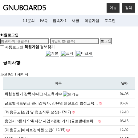
메뉴
검색
1:1문의
FAQ
접속자 1
새글
회원가입
로그인
회원로그인
회원가입
정보찾기
자동로그인
공지사항
Total 9건
1 페이지
제목
날짜
위험성평가 감독자/대표자교육이수
04-06
글로벌네트워크 관리감독자, 2014년 안전보건 법정교육…
03-07
[채용공고]조경 및 청소직무 모집(~12/17)
12-10
용인시 <돈사 악취저감 사업 >관련 기사 (글로벌네트워…
06-15
[채용공고]아파트경비원 모집(~12/15)
12-02